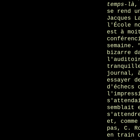
temps-là
,
se rend u
Jacques L
l'École n
est à moi
conférenc
semaine. 
bizarre d
l'auditoi
tranquill
journal, 
essayer d
d'échecs 
l'impress
s'attenda
semblait 
s'attendr
et, comme
pas, C. R
en train 