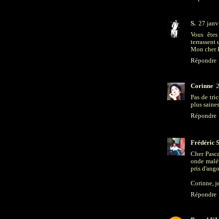
S.
27 janv
Vous êtes
terrassent
Mon cher Fr
Répondre
Corinne
2
Pas de tri
plus saine
Répondre
Frédéric S
Cher Pasca
onde maléf
pris d'ango
Corinne, j
Répondre