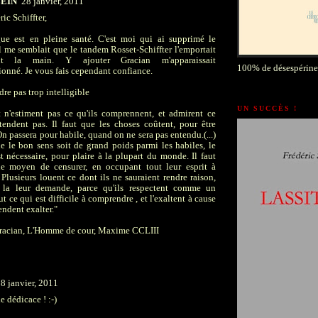
LEIN
28 janvier, 2011
ic Schiffter,
gue est en pleine santé. C'est moi qui ai supprimé le
l me semblait que le tandem Rosset-Schiffter l'emportait
t la main. Y ajouter Gracian m'apparaissait
100% de désespérine
ionné. Je vous fais cependant confiance.
dre pas trop intelligible
UN SUCCÈS !
 n'estiment pas ce qu'ils comprennent, et admirent ce
ntendent pas. Il faut que les choses coûtent, pour être
On passera pour habile, quand on ne sera pas entendu.(...)
e le bon sens soit de grand poids parmi les habiles, le
t nécessaire, pour plaire à la plupart du monde. Il faut
 le moyen de censurer, en occupant tout leur esprit à
 Plusieurs louent ce dont ils ne sauraient rendre raison,
la leur demande, parce qu'ils respectent comme un
t ce qui est difficile à comprendre , et l'exaltent à cause
tendent exalter."
Gracian, L'Homme de cour, Maxime CCLIII
8 janvier, 2011
le dédicace ! :-)