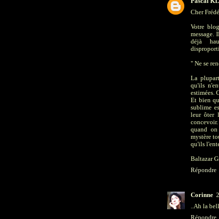
Pascal K
Cher Frédér
Votre blo
message. I
déjà hau
disproport
" Ne se ren
La plupart
qu'ils n'e
estimées. 
Et bien qu
sublime es
leur ôter
concevoir.
quand on 
mystère tou
qu'ils l'en
Baltazar 
Répondre
Corinne
2
..Ah la bel
Répondre