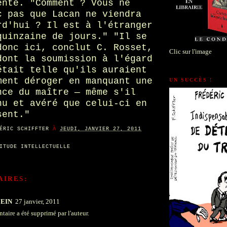
ente. "Comment ? Vous ne
c pas que Lacan ne viendra
rd'hui ? Il est à l'étranger
quinzaine de jours." "Il se
donc ici, conclut C. Rosset,
Clic sur l'image
dont la soumission à l'égard
était telle qu'ils auraient
ment déroger en manquant une
UN SUCCÈS !
nce du maître — même s'il
nu et avéré que celui-ci en
sent."
ÉRIC SCHIFFTER
À
JEUDI, JANVIER 27, 2011
ITUDE INTELLECTUELLE
AIRES:
LEIN
27 janvier, 2011
aire a été supprimé par l'auteur.