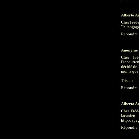
Alberto A
Cher Fréde
"le langage
Répondre
Anonyme
Cher Fré
l'accoutre
décidé de 
moins que 
Tristan
Répondre
Alberto A
Cher Fréd
lacanien.
http://ape
Répondre