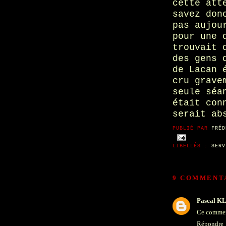
cette att
savez don
pas aujou
pour une 
trouvait 
des gens 
de Lacan 
cru grave
seule séa
était con
serait ab
PUBLIÉ PAR
FRÉD
LIBELLÉS :
SERV
9 COMMENT
Pascal K
Ce comment
Répondre