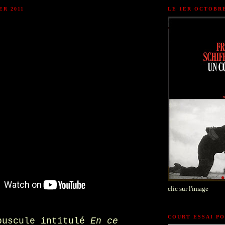
ER 2011
LE 1ER OCTOBR
clic sur l'image
COURT ESSAI P
puscule intitulé
En ce