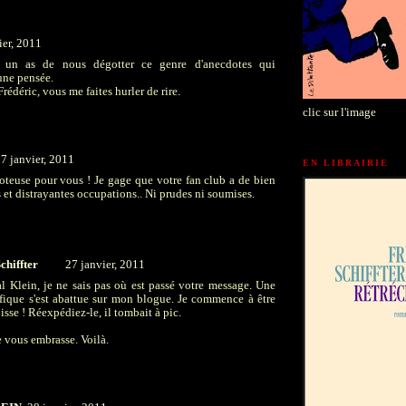
ier, 2011
 un as de nous dégotter ce genre d'anecdotes qui
 une pensée.
édéric, vous me faites hurler de rire.
clic sur l'image
7 janvier, 2011
EN LIBRAIRIE
coteuse pour vous ! Je gage que votre fan club a de bien
s et distrayantes occupations.. Ni prudes ni soumises.
chiffter
27 janvier, 2011
l Klein, je ne sais pas où est passé votre message. Une
ique s'est abattue sur mon blogue. Je commence à être
isse ! Réexpédiez-le, il tombait à pic.
e vous embrasse. Voilà.