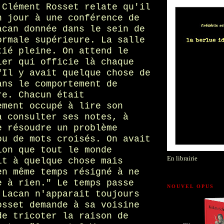
 Clément Rosset relate qu'il
n jour à une conférence de
acan donnée dans le sein de
ormale supérieure. La salle
tié pleine. On attend le
ier qui officie là chaque
"Il y avait quelque chose de
ans le comportement de
re. Chacun était
ement occupé à lire son
à consulter ses notes, à
e résoudre un problème
ou de mots croisés. On avait
ion que tout le monde
En librairie
it à quelque chose mais
en même temps résigné à ne
e à rien." Le temps passe
NOUVEL OPUS
 Lacan n'apparait toujours
osset demande à sa voisine
de tricoter la raison de