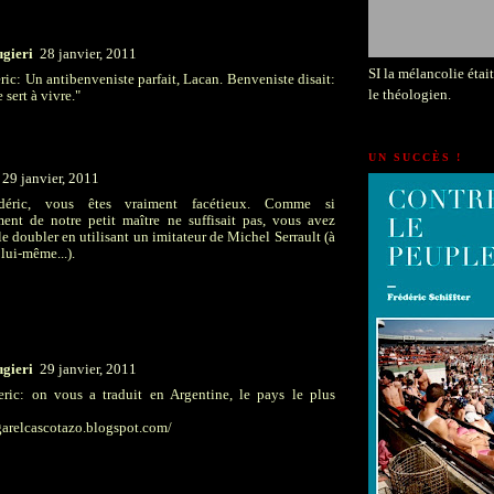
ugieri
28 janvier, 2011
SI la mélancolie était 
ric: Un antibenveniste parfait, Lacan. Benveniste disait:
le théologien.
 sert à vivre."
UN SUCCÈS !
29 janvier, 2011
déric, vous êtes vraiment facétieux. Comme si
ment de notre petit maître ne suffisait pas, vous avez
le doubler en utilisant un imitateur de Michel Serrault (à
lui-même...).
ugieri
29 janvier, 2011
eric: on vous a traduit en Argentine, le pays le plus
garelcascotazo.blogspot.com/